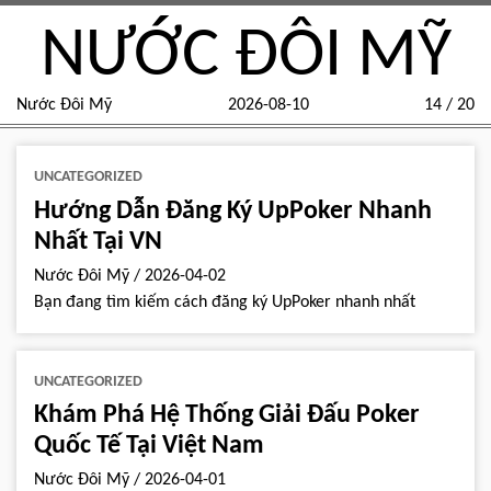
NƯỚC ĐÔI MỸ
Nước Đôi Mỹ
2026-08-10
14 / 20
UNCATEGORIZED
Hướng Dẫn Đăng Ký UpPoker Nhanh
Nhất Tại VN
Nước Đôi Mỹ
/
2026-04-02
Bạn đang tìm kiếm cách đăng ký UpPoker nhanh nhất
UNCATEGORIZED
Khám Phá Hệ Thống Giải Đấu Poker
Quốc Tế Tại Việt Nam
Nước Đôi Mỹ
/
2026-04-01