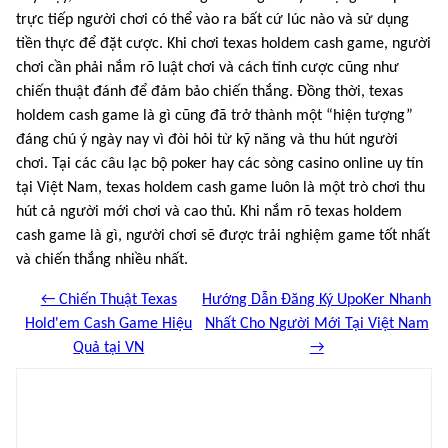
trực tiếp người chơi có thể vào ra bất cứ lúc nào và sử dụng
tiền thực để đặt cược. Khi chơi texas holdem cash game, người
chơi cần phải nắm rõ luật chơi và cách tính cược cũng như
chiến thuật đánh để đảm bảo chiến thắng. Đồng thời, texas
holdem cash game là gì cũng đã trở thành một “hiện tượng”
đáng chú ý ngày nay vì đòi hỏi từ kỹ năng và thu hút người
chơi. Tại các câu lạc bộ poker hay các sòng casino online uy tín
tại Việt Nam, texas holdem cash game luôn là một trò chơi thu
hút cả người mới chơi và cao thủ. Khi nắm rõ texas holdem
cash game là gì, người chơi sẽ được trải nghiệm game tốt nhất
và chiến thắng nhiều nhất.
← Chiến Thuật Texas
Hướng Dẫn Đăng Ký UpoKer Nhanh
Hold'em Cash Game Hiệu
Nhất Cho Người Mới Tại Việt Nam
Quả tại VN
→