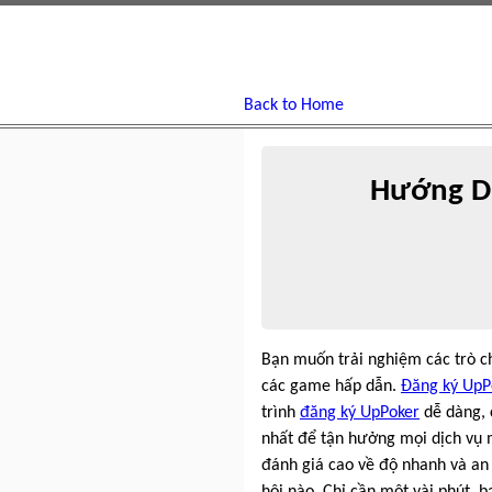
Back to Home
Hướng Dẫ
Bạn muốn trải nghiệm các trò c
các game hấp dẫn.
Đăng ký UpP
trình
đăng ký UpPoker
dễ dàng, 
nhất để tận hưởng mọi dịch vụ m
đánh giá cao về độ nhanh và an
hội nào. Chỉ cần một vài phút, b